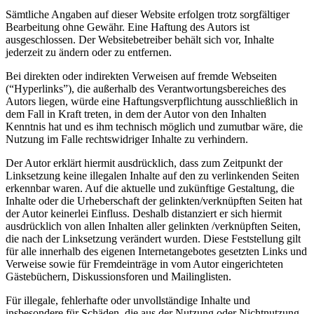
Sämtliche Angaben auf dieser Website erfolgen trotz sorgfältiger
Bearbeitung ohne Gewähr. Eine Haftung des Autors ist
ausgeschlossen. Der Websitebetreiber behält sich vor, Inhalte
jederzeit zu ändern oder zu entfernen.
Bei direkten oder indirekten Verweisen auf fremde Webseiten
(“Hyperlinks”), die außerhalb des Verantwortungsbereiches des
Autors liegen, würde eine Haftungsverpflichtung ausschließlich in
dem Fall in Kraft treten, in dem der Autor von den Inhalten
Kenntnis hat und es ihm technisch möglich und zumutbar wäre, die
Nutzung im Falle rechtswidriger Inhalte zu verhindern.
Der Autor erklärt hiermit ausdrücklich, dass zum Zeitpunkt der
Linksetzung keine illegalen Inhalte auf den zu verlinkenden Seiten
erkennbar waren. Auf die aktuelle und zukünftige Gestaltung, die
Inhalte oder die Urheberschaft der gelinkten/verknüpften Seiten hat
der Autor keinerlei Einfluss. Deshalb distanziert er sich hiermit
ausdrücklich von allen Inhalten aller gelinkten /verknüpften Seiten,
die nach der Linksetzung verändert wurden. Diese Feststellung gilt
für alle innerhalb des eigenen Internetangebotes gesetzten Links und
Verweise sowie für Fremdeinträge in vom Autor eingerichteten
Gästebüchern, Diskussionsforen und Mailinglisten.
Für illegale, fehlerhafte oder unvollständige Inhalte und
insbesondere für Schäden, die aus der Nutzung oder Nichtnutzung