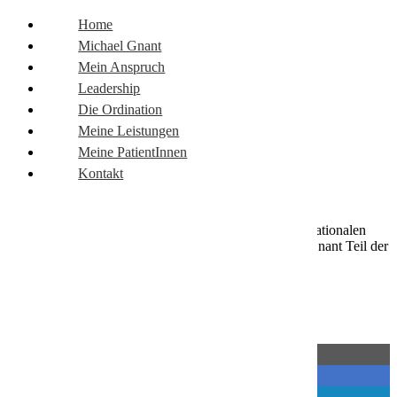
zum Inhalt
Home
zur Navigation
Michael Gnant
Zur Suche
Mein Anspruch
Leadership
Die Ordination
Meine Leistungen
Meine PatientInnen
News
Kontakt
Women’s Health
Die Frauengesundheit stand im Mittelpunkt einer internationalen
Konferenz im Juli 2024 in München, bei der Michael Gnant Teil der
globalen Fakultät ist.
Teilen: